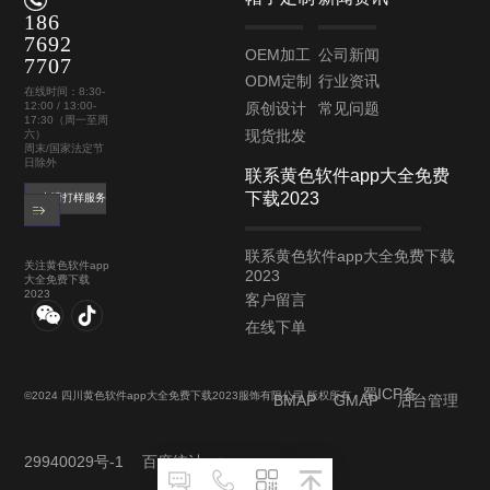
186
7692
OEM加工
公司新闻
7707
ODM定制
行业资讯
在线时间：8:30-
12:00 / 13:00-
原创设计
常见问题
17:30（周一至周
现货批发
六）
周末/国家法定节
日除外
联系黄色软件app大全免费
下载2023
申请打样服务
联系黄色软件app大全免费下载
关注黄色软件app
2023
大全免费下载
2023
客户留言
在线下单
蜀ICP备
©2024 四川黄色软件app大全免费下载2023服饰有限公司 版权所有
BMAP
GMAP
后台管理
29940029号-1
百度统计
访问量：