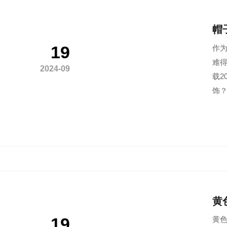
帽
19
作为
难得
2024-09
载2
饰
黄
19
黄色