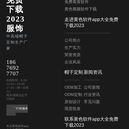
免费看黄软件
下载
黄色视频软件下载
2023
走进黄色软件app大全免费
下载2023
服饰
中高端帽子
公司简介
定制生产厂
生产实力
家
荣誉资质
186
企业风采
7692
帽子定制
新闻资讯
7707
在线时间：8:30-
12:00 / 13:00-
OEM加工
公司新闻
17:30（周一至周
六）
ODM定制
行业资讯
周末/国家法定节
日除外
原创设计
常见问题
现货批发
申请打样服务
联系黄色软件app大全免费
下载2023
关注黄色软件app