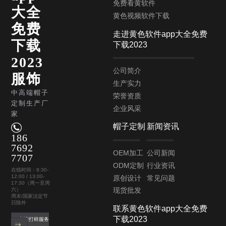
免费看黄软件
大全
黄色视频软件下载
免费
走进黄色软件app大全免费
下载
下载2023
2023
公司简介
服饰
生产实力
中高端帽子
荣誉资质
定制生产厂
企业风采
家
帽子定制
新闻资讯
186
7692
OEM加工
公司新闻
7707
ODM定制
行业资讯
在线时间：8:30-
12:00 / 13:00-
原创设计
常见问题
17:30（周一至周
现货批发
六）
周末/国家法定节
日除外
联系黄色软件app大全免费
下载2023
申请打样服务