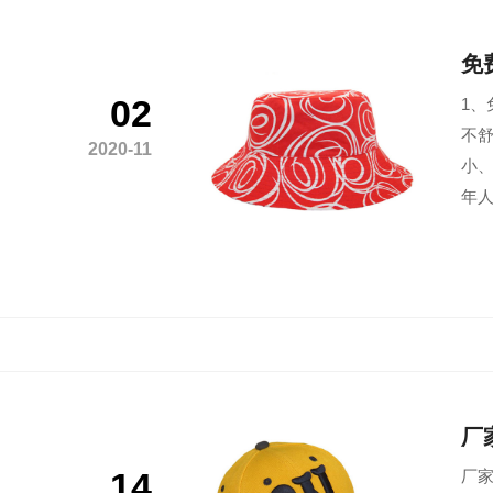
免
02
1
不舒
2020-11
小
年人
厂
14
厂家